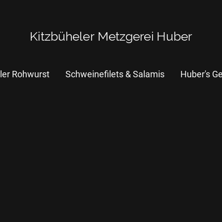
Kitzbüheler Metzgerei Huber
oler Rohwurst
Schweinefilets & Salamis
Huber's G